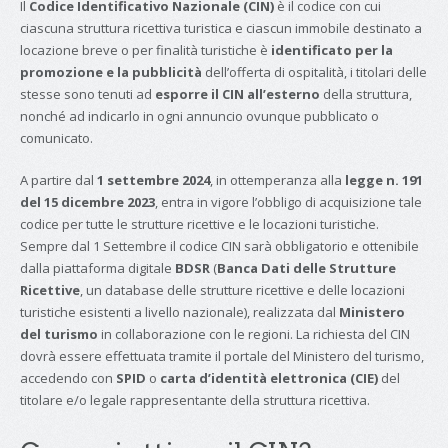
Il
Codice Identificativo Nazionale (CIN)
è il codice con cui
ciascuna struttura ricettiva turistica e ciascun immobile destinato a
locazione breve o per finalità turistiche è
identificato per la
promozione e la pubblicità
dell’offerta di ospitalità, i titolari delle
stesse sono tenuti ad
esporre il CIN all’esterno
della struttura,
nonché ad indicarlo in ogni annuncio ovunque pubblicato o
comunicato.
A partire dal
1 settembre 2024
, in ottemperanza alla
legge n. 191
del 15 dicembre 2023
, entra in vigore l’obbligo di acquisizione tale
codice per tutte le strutture ricettive e le locazioni turistiche.
Sempre dal 1 Settembre il codice CIN sarà obbligatorio e ottenibile
dalla piattaforma digitale
BDSR
(
Banca Dati delle Strutture
Ricettive
, un database delle strutture ricettive e delle locazioni
turistiche esistenti a livello nazionale), realizzata dal
Ministero
del turismo
in collaborazione con le regioni. La richiesta del CIN
dovrà essere effettuata tramite il portale del Ministero del turismo,
accedendo con
SPID
o
carta d’identità elettronica (CIE)
del
titolare e/o legale rappresentante della struttura ricettiva.