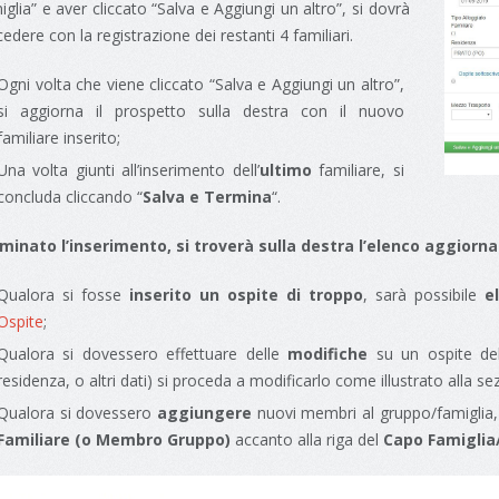
glia” e aver cliccato “Salva e Aggiungi un altro”, si dovrà
edere con la registrazione dei restanti 4 familiari.
Ogni volta che viene cliccato “Salva e Aggiungi un altro”,
si aggiorna il prospetto sulla destra con il nuovo
familiare inserito;
Una volta giunti all’inserimento dell’
ultimo
familiare, si
concluda cliccando “
Salva e Termina
“.
minato l’inserimento, si troverà sulla destra l’elenco aggiorna
Qualora si fosse
inserito un ospite di troppo
, sarà possibile
e
Ospite
;
Qualora si dovessero effettuare delle
modifiche
su un ospite del 
residenza, o altri dati) si proceda a modificarlo come illustrato alla s
Qualora si dovessero
aggiungere
nuovi membri al gruppo/famiglia,
Familiare (o Membro Gruppo)
accanto alla riga del
Capo Famiglia