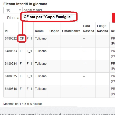
a sinistra si aggiornerà la maschera di inserimento dati (che riproporrà 