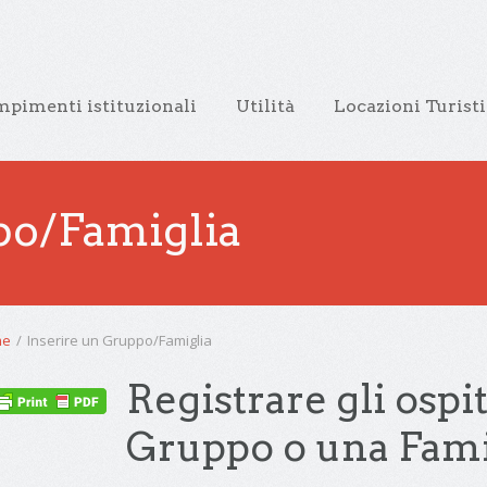
pimenti istituzionali
Utilità
Locazioni Turist
po/Famiglia
me
/
Inserire un Gruppo/Famiglia
Registrare gli ospi
Gruppo o una Fami