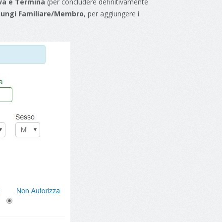
va e Termina
(per concludere definitivamente
iungi Familiare/Membro
, per aggiungere i