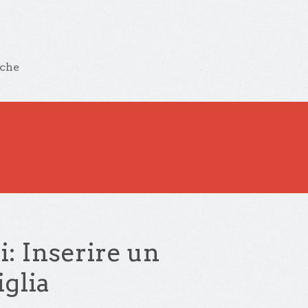
iche
ti: Inserire un
glia