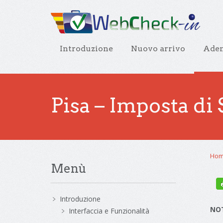
Introduzione
Nuovo arrivo
Adem
Pisa – Imposta di
Ho
Menù
Introduzione
NOT
Interfaccia e Funzionalità