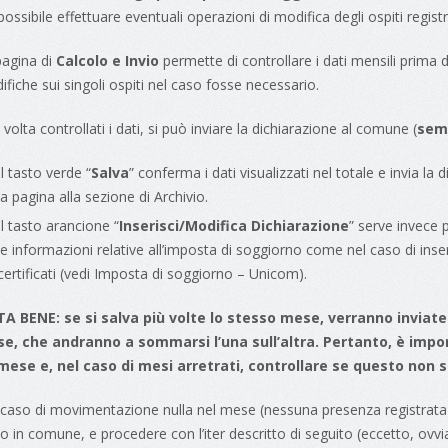
possibile effettuare eventuali operazioni di modifica degli ospiti registr
pagina di
Calcolo e Invio
permette di controllare i dati mensili prima d
fiche sui singoli ospiti nel caso fosse necessario.
volta controllati i dati, si può inviare la dichiarazione al comune (
semp
Il tasto verde “
Salva
” conferma i dati visualizzati nel totale e invia l
la pagina alla sezione di Archivio.
Il tasto arancione “
Inserisci/Modifica Dichiarazione
” serve invece 
le informazioni relative all’imposta di soggiorno come nel caso di in
certificati (vedi Imposta di soggiorno – Unicom).
A BENE: se si salva più volte lo stesso mese, verranno inviate
e, che andranno a sommarsi l’una sull’altra. Pertanto, è imp
mese e, nel caso di mesi arretrati, controllare se questo non si
 caso di movimentazione nulla nel mese (nessuna presenza registrata)
vio in comune, e procedere con l’iter descritto di seguito (eccetto, ov