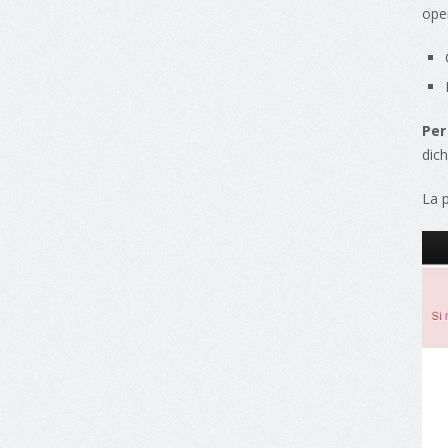
oper
Per
dich
La 