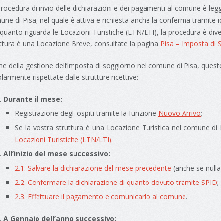
rocedura di invio delle dichiarazioni e dei pagamenti al comune è leg
ne di Pisa, nel quale è attiva e richiesta anche la conferma tramite id
quanto riguarda le Locazioni Turistiche (LTN/LTI), la procedura è diver
uttura è una Locazione Breve, consultate la pagina
Pisa – Imposta di 
ine della gestione dell’imposta di soggiorno nel comune di Pisa, quest
larmente rispettate dalle strutture ricettive:
Durante il mese:
Registrazione degli ospiti tramite la funzione
Nuovo Arrivo
;
Se la vostra struttura è una Locazione Turistica nel comune di 
Locazioni Turistiche (LTN/LTI)
.
All’inizio del mese successivo:
2.1. Salvare la dichiarazione del mese precedente
(anche se nulla
2.2. Confermare la dichiarazione di quanto dovuto tramite SPID
;
2.3. Effettuare il pagamento e comunicarlo al comune
.
A Gennaio dell’anno successivo: