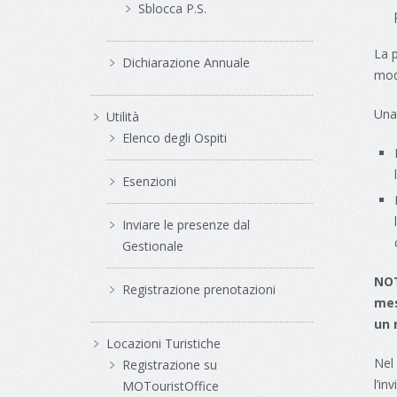
Sblocca P.S.
La 
Dichiarazione Annuale
modi
Una 
Utilità
Elenco degli Ospiti
Esenzioni
Inviare le presenze dal
Gestionale
NOT
Registrazione prenotazioni
mes
un 
Locazioni Turistiche
Nel
Registrazione su
l’in
MOTouristOffice